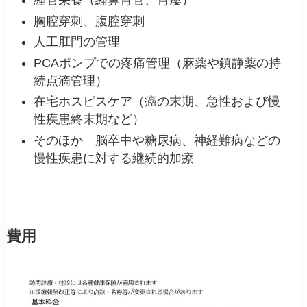
経管栄養（経鼻胃管、胃瘻）
胸腔穿刺、腹腔穿刺
人工肛門の管理
PCAポンプでの疼痛管理（麻薬や鎮静薬の持
続点滴管理）
在宅ホスピスケア（癌の末期、急性および慢
性疾患終末期など）
そのほか 脳卒中や糖尿病、神経難病などの
慢性疾患に対する継続的加療
費用